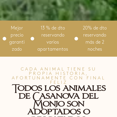
Mejor
13 % de dto
20% de dto
precio
reservando
reservando
garanti
varios
más de 2
zado
apartamentos
noches
CADA ANIMAL TIENE SU
PROPIA HISTORIA,
AFORTUNAMENTE CON FINAL
FELIZ
Todos los animales
de Casanova del
Monjo son
adoptados o