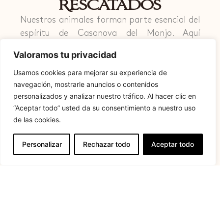
rescatados
Nuestros animales forman parte esencial del
espíritu de Casanova del Monjo. Aquí
cuidamos y atendemos a animales que han
Valoramos tu privacidad
necesitado ayuda, ofreciéndoles los cuidados
Usamos cookies para mejorar su experiencia de
necesarios para que puedan recuperarse y,
navegación, mostrarle anuncios o contenidos
siempre que sea posible, continuar su vida en
personalizados y analizar nuestro tráfico. Al hacer clic en
libertad. Cada uno de ellos recibe atención,
“Aceptar todo” usted da su consentimiento a nuestro uso
respeto y el tiempo que necesita.
de las cookies.
Al realizar una reserva en nuestra casa rural,
Personalizar
Rechazar todo
Aceptar todo
no solo disfrutas de una experiencia de
descanso y conexión con la naturaleza, sino
que también contribuyes directamente a que
podamos seguir desarrollando este proyecto
solidario. Gracias a tu apoyo, colaboramos
con diferentes asociaciones animalistas del